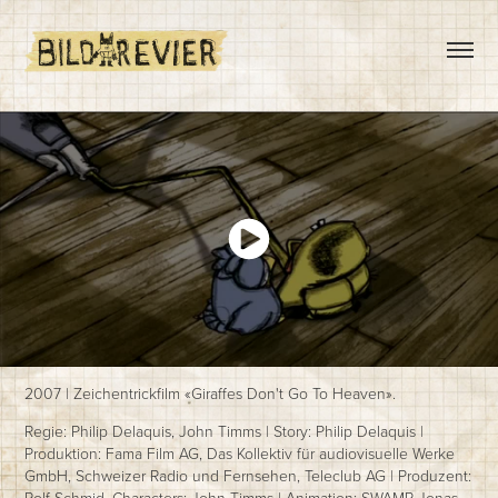
2007 | Zeichentrickfilm «Giraffes Don't Go To Heaven».
Regie: Philip Delaquis, John Timms | Story: Philip Delaquis |
Produktion: Fama Film AG, Das Kollektiv für audiovisuelle Werke
GmbH, Schweizer Radio und Fernsehen, Teleclub AG | Produzent:
Rolf Schmid. Characters: John Timms | Animation: SWAMP Jonas